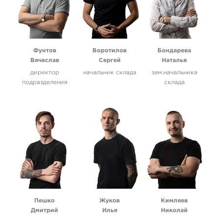
Фунтов
Воротилов
Бондарева
Вячеслав
Сергей
Наталья
директор
начальник склада
зам.начальника
подразделения
склада
Пешко
Жуков
Кимляев
Дмитрий
Илья
Николай