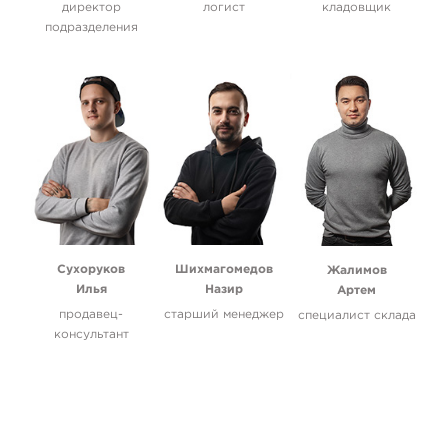
директор
логист
кладовщик
подразделения
Сухоруков
Шихмагомедов
Жалимов
Илья
Назир
Артем
продавец-
старший менеджер
специалист склада
консультант