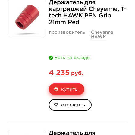
Держатель для
Цена
200 руб.
2 300 руб.
картриджей Cheyenne, T-
tech HAWK PEN Grip
Количество
купить
купить
21mm Red
производитель
Cheyenne
HAWK
Есть на складе
4 235
руб.
купить
отложить
Держатель для