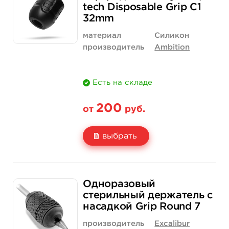
tech Disposable Grip C1
Количество
купить
купить
32mm
материал
Силикон
производитель
Ambition
Есть на складе
200
от
руб.
выбрать
Свойство
1 шт
20 шт (коробка)
Одноразовый
Цена
200 руб.
3 500 руб.
стерильный держатель с
насадкой Grip Round 7
Количество
купить
купить
производитель
Excalibur