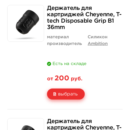
Держатель для
картриджей Cheyenne, T-
tech Disposable Grip B1
36mm
материал
Силикон
производитель
Ambition
Есть на складе
200
от
руб.
выбрать
Свойство
1 шт
12 шт (коробка)
Держатель для
Цена
200 руб.
2 300 руб.
картриджей Cheyenne, T-