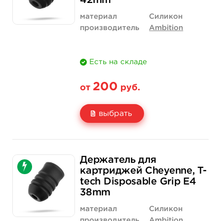
42mm
материал
Силикон
производитель
Ambition
Есть на складе
200
от
руб.
выбрать
Свойство
1 шт
12 шт (коробка)
Держатель для
Цена
200 руб.
2 300 руб.
картриджей Cheyenne, T-
tech Disposable Grip E4
Количество
купить
купить
38mm
материал
Силикон
производитель
Ambition