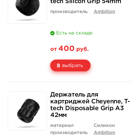
tech Silicon Grip 54mm
производитель
Ambition
Есть на складе
400
от
руб.
выбрать
Свойство
1 шт
Держатель для
Цена
400 руб.
картриджей Cheyenne, T-
tech Disposable Grip A3
Количество
купить
42мм
материал
Силикон
производитель
Ambition