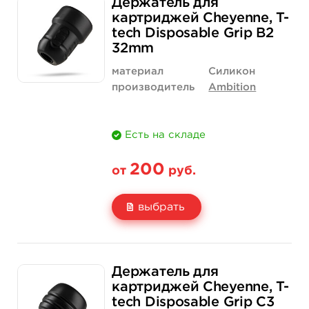
Держатель для
Цена
180 руб.
4 400 руб.
картриджей Cheyenne, T-
tech Disposable Grip B2
Количество
купить
купить
32mm
материал
Силикон
производитель
Ambition
Есть на складе
200
от
руб.
выбрать
Свойство
1 шт
12 шт (коробка)
Держатель для
Цена
200 руб.
2 300 руб.
картриджей Cheyenne, T-
tech Disposable Grip C3
Количество