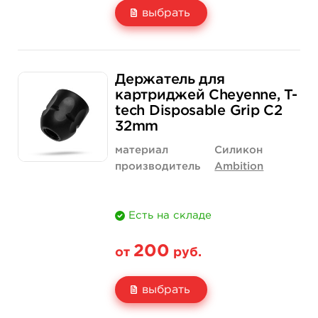
выбрать
Свойство
1 шт
12 шт (коробка)
Держатель для
Цена
200 руб.
2 300 руб.
картриджей Cheyenne, T-
tech Disposable Grip C2
Количество
купить
купить
32mm
материал
Силикон
производитель
Ambition
Есть на складе
200
от
руб.
выбрать