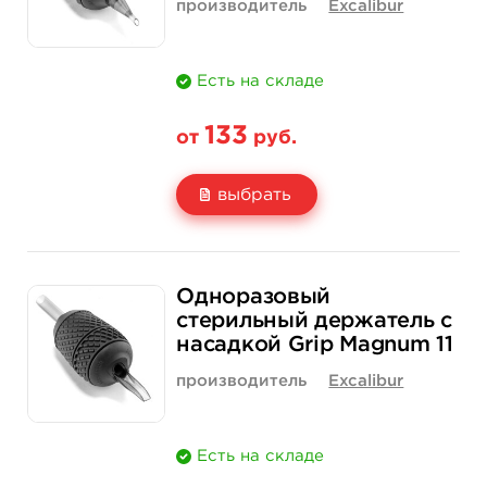
производитель
Excalibur
Есть на складе
133
от
руб.
выбрать
Свойство
1 шт
15 шт (коробка)
Одноразовый
Цена
133 руб.
1 900 руб.
стерильный держатель с
насадкой Grip Magnum 11
Количество
купить
купить
производитель
Excalibur
Есть на складе