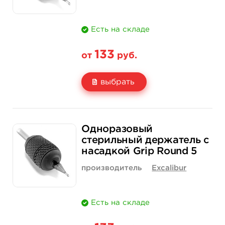
Есть на складе
133
от
руб.
выбрать
Свойство
1 шт
15 шт (коробка)
Одноразовый
Цена
133 руб.
1 900 руб.
стерильный держатель с
насадкой Grip Round 5
Количество
купить
купить
производитель
Excalibur
Есть на складе