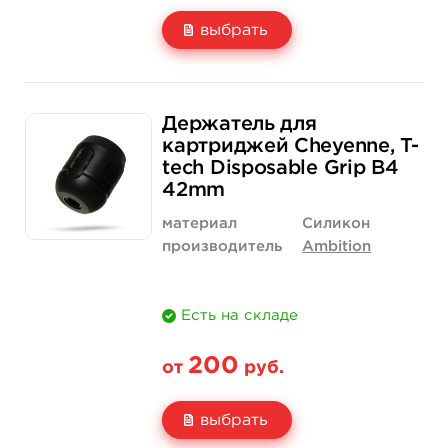
выбрать
Свойство
1 шт
12 шт (коробка)
Держатель для
Цена
200 руб.
2 300 руб.
картриджей Cheyenne, T-
tech Disposable Grip B4
Количество
купить
купить
42mm
материал
Силикон
производитель
Ambition
Есть на складе
200
от
руб.
выбрать