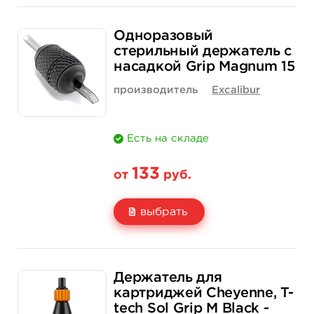
Свойство
1 шт
15 шт (коробка)
Одноразовый
Цена
133 руб.
1 900 руб.
стерильный держатель с
насадкой Grip Magnum 15
Количество
купить
купить
производитель
Excalibur
Есть на складе
133
от
руб.
выбрать
Свойство
1 шт
15 шт (коробка)
Держатель для
Цена
133 руб.
1 900 руб.
картриджей Cheyenne, T-
tech Sol Grip M Black -