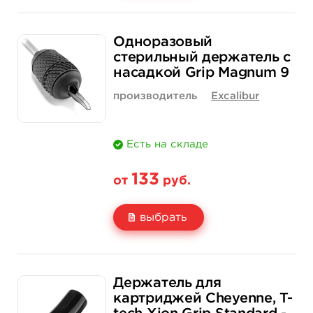
Свойство
1 шт
15 шт (коробка)
Одноразовый
Цена
133 руб.
1 900 руб.
стерильный держатель с
насадкой Grip Magnum 9
Количество
нет на складе
купить
производитель
Excalibur
Есть на складе
133
от
руб.
выбрать
Свойство
1 шт
15 шт (коробка)
Держатель для
Цена
133 руб.
1 900 руб.
картриджей Cheyenne, T-