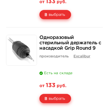
133
от
руб.
выбрать
Свойство
1 шт
15 шт (коробка)
Одноразовый
Цена
133 руб.
1 900 руб.
стерильный держатель с
насадкой Grip Round 9
Количество
купить
купить
производитель
Excalibur
Есть на складе
133
от
руб.
выбрать