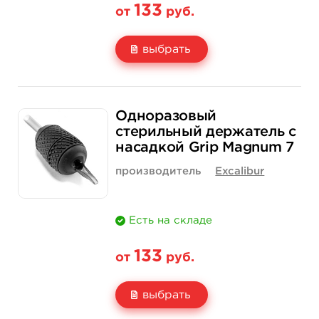
133
от
руб.
выбрать
Свойство
1 шт
15 шт (коробка)
Одноразовый
Цена
133 руб.
1 900 руб.
стерильный держатель с
насадкой Grip Magnum 7
Количество
купить
купить
производитель
Excalibur
Есть на складе
133
от
руб.
выбрать