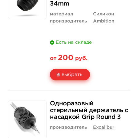
купить
купить
34mm
материал
Силикон
производитель
Ambition
Есть на складе
200
от
руб.
выбрать
Свойство
1 шт
20 шт (коробка)
Одноразовый
Цена
200 руб.
3 500 руб.
стерильный держатель с
насадкой Grip Round 3
Количество
купить
купить
производитель
Excalibur