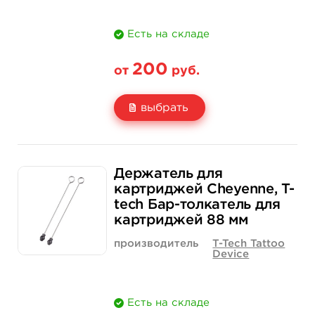
Есть на складе
200
от
руб.
выбрать
Свойство
1 шт
12 шт (коробка)
Держатель для
Цена
200 руб.
2 300 руб.
картриджей Cheyenne, T-
tech Бар-толкатель для
Количество
купить
купить
картриджей 88 мм
производитель
T-Tech Tattoo
Device
Есть на складе