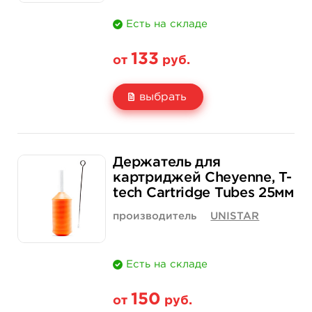
Есть на складе
133
от
руб.
выбрать
Свойство
1 шт
15 шт (коробка)
Держатель для
Цена
133 руб.
1 900 руб.
картриджей Cheyenne, T-
tech Cartridge Tubes 25мм
Количество
купить
купить
производитель
UNISTAR
Есть на складе
150
от
руб.