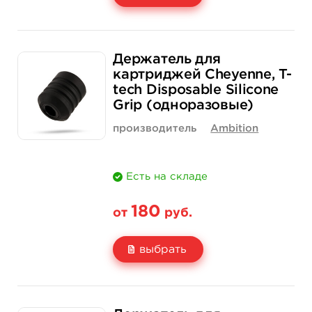
Свойство
1 шт
12 шт (коробка)
Держатель для
Цена
200 руб.
2 300 руб.
картриджей Cheyenne, T-
tech Disposable Silicone
Количество
купить
купить
Grip (одноразовые)
производитель
Ambition
Есть на складе
180
от
руб.
выбрать
Свойство
1 шт
25 шт (коробка)