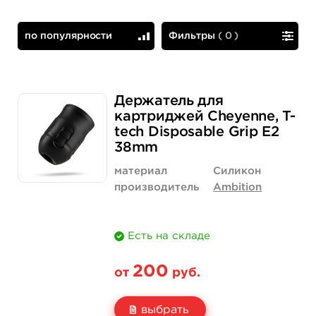
по популярности
Фильтры
(
0
)
по популярности
сначала дешевые
Держатель для
картриджей Cheyenne, T-
tech Disposable Grip E2
38mm
материал
Силикон
производитель
Ambition
Есть на складе
200
от
руб.
выбрать