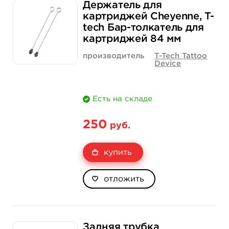
2 750 руб.
2 750 руб.
Держатель для
Цена
2 338 руб.
2 338 руб.
картриджей Cheyenne, T-
tech Бар-толкатель для
Количество
нет на складе
купить
картриджей 84 мм
производитель
T-Tech Tattoo
Device
Есть на складе
250
руб.
купить
отложить
Задняя трубка