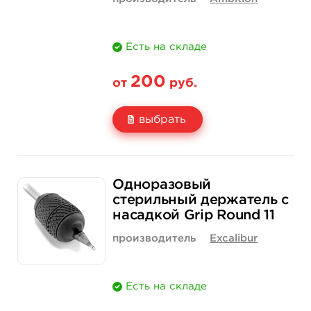
Есть на складе
200
от
руб.
выбрать
Свойство
1 шт
12 шт (коробка)
Одноразовый
Цена
200 руб.
2 300 руб.
стерильный держатель с
насадкой Grip Round 11
Количество
купить
купить
производитель
Excalibur
Есть на складе