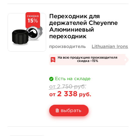
Свойство
1 шт
20 шт (коробка)
Переходник для
скидка
15
%
Цена
200 руб.
3 500 руб.
держателей Cheyenne
Алюминиевый
Количество
купить
купить
переходник
производитель
Lithuanian Irons
На всю продукцию производителя
скидка –15%
Есть на складе
от 2 750 руб.
2 338
от
руб.
выбрать
Свойство
Черный
Серебряный