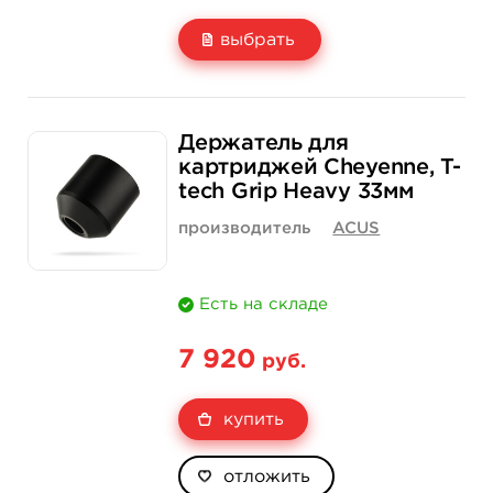
выбрать
Свойство
1 шт
30 шт (коробка)
Держатель для
Цена
150 руб.
3 900 руб.
картриджей Cheyenne, T-
tech Grip Heavy 33мм
Количество
нет на складе
купить
производитель
ACUS
Есть на складе
7 920
руб.
купить
отложить