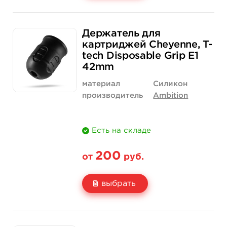
Свойство
1 шт
12 шт (коробка)
Держатель для
Цена
200 руб.
2 300 руб.
картриджей Cheyenne, T-
tech Disposable Grip E1
Количество
купить
купить
42mm
материал
Силикон
производитель
Ambition
Есть на складе
200
от
руб.
выбрать
Свойство
1 шт
12 шт (коробка)