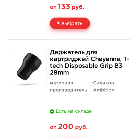
133
от
руб.
выбрать
Свойство
1 шт
15 шт (коробка)
Держатель для
Цена
133 руб.
1 900 руб.
картриджей Cheyenne, T-
tech Disposable Grip B3
Количество
купить
купить
28mm
материал
Силикон
производитель
Ambition
Есть на складе
200
от
руб.