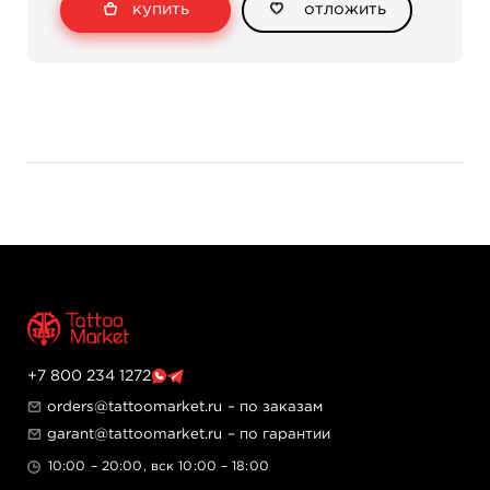
купить
отложить
часовой стрелки уменьшает вылет, по часовой
увеличивает. Эргономичный конический grip
диаметром от 21 до 16 мм снижает усталость руки при
длительной работе. Ультратонкий и легкий корпус из
авиационного алюминия обеспечивает контроль и
точность движений. Машинка полностью изготовлена
в США из медицинских материалов и совместима со
стандартными мембранными картриджами.
Технические характеристики
Ход иглы: 2.7 мм
Рабочее напряжение: 4–9.5 В DC
Рабочий ток: 0.3 А
Частота работы: 25–160 Гц
Подключение: Mini DC
Режим работы: непрерывный
Материал корпуса: авиационный алюминий
+7 800 234 1272
6061 T6, анодированный
orders@tattoomarket.ru
– по заказам
Температура эксплуатации: +10…+35°C
garant@tattoomarket.ru
– по гарантии
Габариты и вес
10:00 – 20:00, вск 10:00 – 18:00
Длина: 116 мм