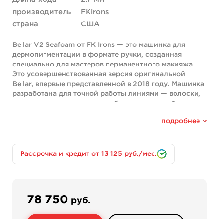
производитель
FKirons
страна
США
Bellar V2 Seafoam от FK Irons — это машинка для
дермопигментации в формате ручки, созданная
специально для мастеров перманентного макияжа.
Это усовершенствованная версия оригинальной
Bellar, впервые представленной в 2018 году. Машинка
разработана для точной работы линиями — волоски,
стрелки, тонкие линии — и обеспечивает стабильные
результаты при заживлении.
подробнее
Проводная модель работает от внешнего блока
питания через разъем Mini DC. Благодаря ходу иглы
2.7 мм машинка универсальна и подходит для работы
Рассрочка и кредит от 13 125 руб./мес.
с любыми зонами, обеспечивая чистое и равномерное
внесение пигмента.
Ключевые особенности
Система регулировки вылета иглы «Click» позволяет
78 750
руб.
плавно и точно настраивать глубину погружения
иглы прямо во время процедуры — поворот против