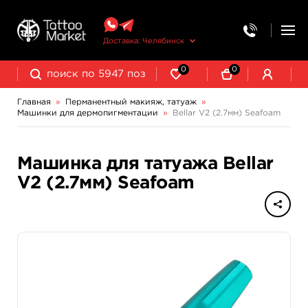
Доставка: Челябинск
0
0
Главная
»
Перманентный макияж, татуаж
»
Машинки для дермопигментации
»
Bellar V2 (2.7мм) Seafoam
Выведение и осветление татуажа
Машинка для татуажа Bellar
V2 (2.7мм) Seafoam