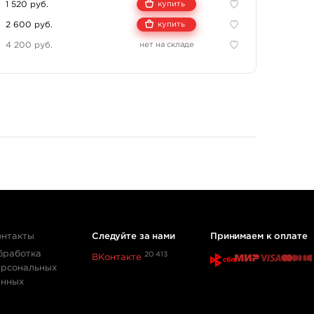
1 520 руб.
купить
2 600 руб.
купить
должен появиться оттенок желтого солнца, цветка, цвета
открывает бескрайнее поле для смелых экспериментов.
4 200 руб.
нет на складе
 смачивает иглы, пигмент быстро и равномерно
бораторией CTL Gmbh.
онтакты
Следуйте за нами
Принимаем к оплате
бработка
20 413
ВКонтакте
ерсональных
анных