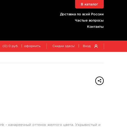
В каталог
Доставка по всей России
Частые вопросы
Контакты
|
|
(
0
)
0
руб.
оформить
Скидки здесь!
Вход
l Ink – канареечный оттенок желтого цвета. Укрывистый и