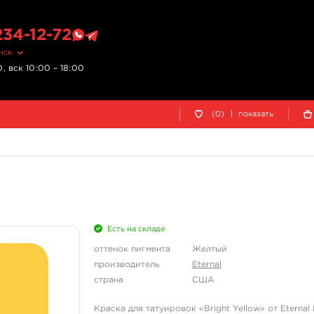
234-12-72
нск
, вск 10:00 – 18:00
(0)
|
показать
Есть на складе
оттенок пигмента
Желтый
производитель
Eternal
страна
США
Краска для татуировок «Bright Yellow» от Eterna