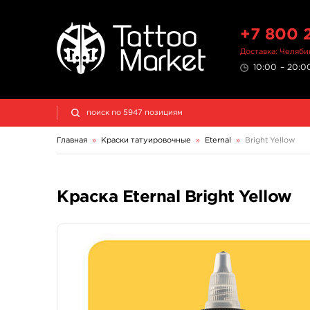
+7 800 
Доставка: Челяби
10:00 – 20:00
Главная
»
Краски татуировочные
»
Eternal
»
Bright Yellow
Краска Eternal Bright Yellow