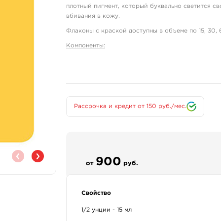
плотный пигмент, который буквально светится с
вбивания в кожу.
Флаконы с краской доступны в объеме по 15, 30, 6
Компоненты:
White C.I. 77891
Yellow C.I. 21108
Состав:
Краска производится на американском производ
Рассрочка и кредит от 150 руб./мес.
пигментов и их пропорции – это главный секрет к
уникальные линейки цветов.
В составе краска для татуировок «Bright Yellow»
является сильным антиоксидантом. Ее использова
предотвращать раздражение на коже, которое об
900
от
руб.
снимает зуд и помогает увлажнять кожу, ускоряя
В качестве разбавителя и стабилизатора пигмент
обычная вода, которая прошла специальную очис
Свойство
мире.
1/2 унции - 15 мл
Назначение: