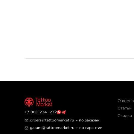
О комп
Статьи
+7 800 234 1272
Скидки
orders@tattoomarket.ru
– по заказам
garant@tattoomarket.ru
– по гарантии