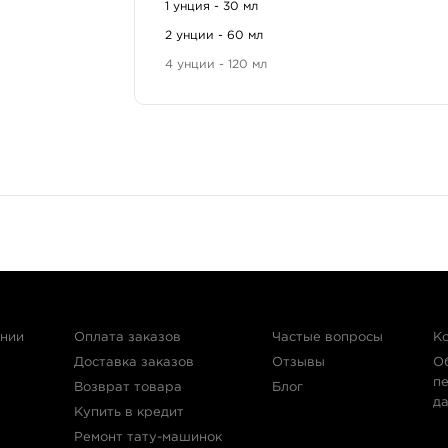
1 унция - 30 мл
Для татуировок.
2 унции - 60 мл
Отлично подойдет к каждому рисунку, в котором 
женских волос или даже кожи портрета. Краска 
4 унции - 120 мл
Благодаря специальной консистенции она хорошо
вбивается под кожу.
Главные достоинства:
Обладает паспортом безопасности SDS.
Качественно подтверждено немецкой ла
ании
Оплата заказов
Частые вопросы
К
Доставка заказов
Отзывы
О
п
Возврат товара
Блог
д
Купить в кредит
Ремонт тату-машинок