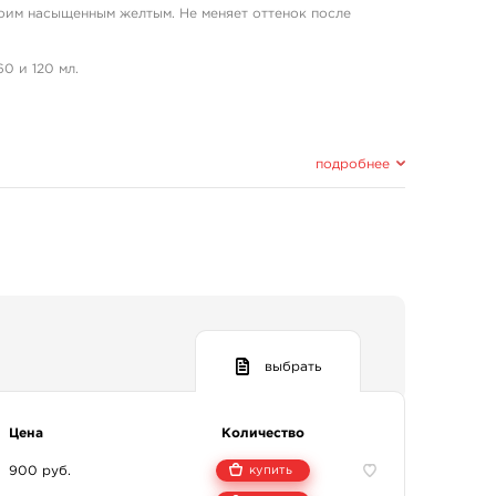
воим насыщенным желтым. Не меняет оттенок после
0 и 120 мл.
подробнее
стве путем смешивания безопасных пигментов. Набор
омпании Eternal Ink, который позволяет ей создавать
 также присутствует вода растения гамамелис, которая
ние в составе красок для татуировок помогает
ычно возникает после вбивания пигмента. Также она
выбрать
 заживление рисунка.
ов используются спирт и деионизированная вода –
тку от солей, и является самым чистым веществом в
Цена
Количество
900 руб.
купить