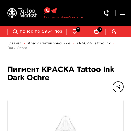
Доставка: Челябинск
0
0
Главная
»
Краски татуировочные
»
КРАСКА Tattoo Ink
»
Dark Ochre
NE Pigments - светящиеся ультрафиолетовые пигменты
Пигмент КРАСКА Tattoo Ink
Dark Ochre