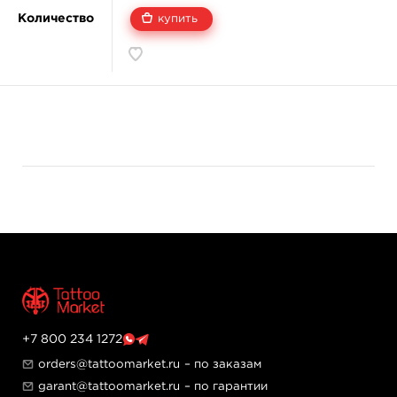
Количество
купить
+7 800 234 1272
orders@tattoomarket.ru
– по заказам
garant@tattoomarket.ru
– по гарантии