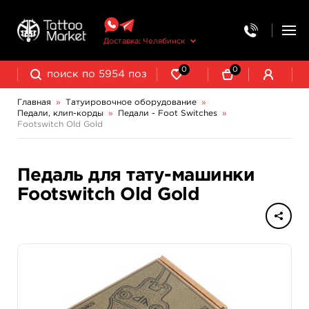
Доставка: Челябинск
0
0
Главная
»
Татуировочное оборудование
»
Педали, клип-корды
»
Педали - Foot Switches
»
Колпачки, подставки, миксеры для краски
Трансферная бумага и принадлежности
Footswitch Old Gold
Клип-корды - Clipcords
Педали - Foot Switches
Педаль для тату-машинки
Footswitch Old Gold