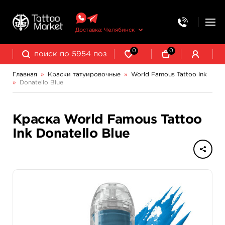
Доставка: Челябинск
0
0
Главная
»
Краски татуировочные
»
World Famous Tattoo Ink
»
Donatello Blue
NE Pigments - светящиеся ультрафиолетовые пигменты
Краска World Famous Tattoo
Ink Donatello Blue