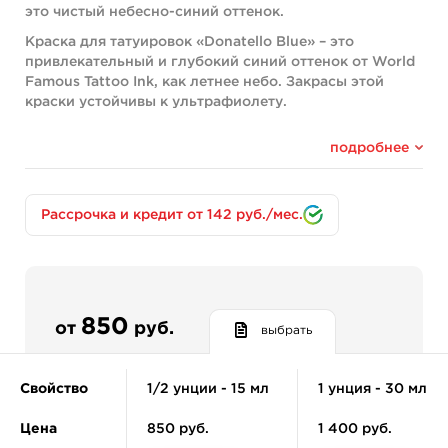
это чистый небесно-синий оттенок.
Краска для татуировок «Donatello Blue» – это
привлекательный и глубокий синий оттенок от World
Famous Tattoo Ink, как летнее небо. Закрасы этой
краски устойчивы к ультрафиолету.
Краска для татуировок «Donatello Blue» от World
подробнее
Famous Tattoo Ink – это насыщенный и густой сине-
голубой небесный оттенок. Краска поражает
чистотой своего цвета, практически не содержит в
себе белых пигментов.
Рассрочка и кредит от 142 руб./мес.
Производитель позаботился о покупателях, и
выпустил флаконы с краской в разной вариации
объемов – по 15, 30, 60, 120 и 240 мл.
Состав:
850
от
руб.
выбрать
Pigment White 6 - PW6 (CI 77891)
Pigment Blue - PB15 (CI 74160)
Свойство
1/2 унции - 15 мл
1 унция - 30 мл
Главный ингредиент в составе краски – это веганские
пигменты. Их использование продиктовано желанием
Цена
850 руб.
1 400 руб.
производителя соответствовать убеждениям своих