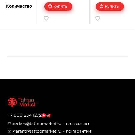
клиентов, а также оказывать заботу их здоровью.
Количество
купить
купить
Производитель гарантирует, что все пигменты,
которые присутствуют в его красках, абсолютно
безопасны для человека и его иммунной системы.
Разбавляются краски очищенной водой.
Дополнительно используются:
• канифоль – делает краски более вязкими, а также
предотвращает сбивание и оседание пигментов;
• глицерин – помогает обеззараживать кожу, а также
интенсивно увлажняет ее;
• бензиловый и изопропиловый спирты – являются
отличным стерилизатором;
• экстракт гамамелиса виргинского – это
антиоксидант, созданный самой природой, который
используется для предотвращения раздражения на
коже, а также для ускорения процесса заживления.
+7 800 234 1272
Назначение:
orders@tattoomarket.ru
– по заказам
Для татуировок.
garant@tattoomarket.ru
– по гарантии