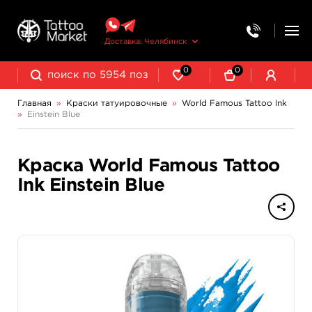
Доставка: Челябинск
0
0
Главная
»
Краски татуировочные
»
World Famous Tattoo Ink
»
Einstein Blue
NE Pigments - светящиеся ультрафиолетовые пигменты
Краска World Famous Tattoo
Ink Einstein Blue