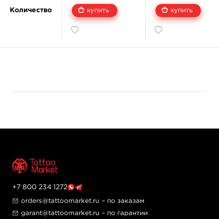
• изопропиловый спирт;
Количество
купить
купить
• экстракт гамамелиса;
• глицерин.
Основатели компании World Famous Tattoo Ink
занимаются татуировками и созданием красок уже
около 50 лет. Сейчас компания сотрудничает с
огромным количеством тату-мастеров со всего мира,
в том числе с россиянами – Sasha O'kharin, Nastasya
Naboka, Ilya Fom, Vasilii Suvorov, Antonina Troshina,
Nikolay Dzhangirov, Denis Torikashvili, Maks Kornev и
Alex «Sigal» Romashev.
Назначение:
Для татуировок.
Этот оттенок отлично подойдет для изображения
цвета неба, а также лепестков необычных растений.
Благодаря смешиванию с белой краской из него
+7 800 234 1272
можно создавать новые более мягкие оттенки.
orders@tattoomarket.ru
– по заказам
Главные достоинства:
garant@tattoomarket.ru
– по гарантии