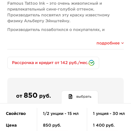
Famous Tattoo Ink – это очень живописный и
привлекательный сине-голубой оттенок.
Производитель посвятил эту краску известному
физику Альберту Эйнштейну.
Производитель позаботился о покупателях, и
выпустил флаконы с краской в разной вариации
объемов – по 15, 30, 60, 120 и 240 мл.
подробнее
Состав:
Pigment White 6 - PW6 (CI 77891)
Рассрочка и кредит от 142 руб./мес.
Pigment Blue - PB15 (CI 74160)
В каждом флаконе с краской присутствуют
синтетические пигменты – так компания проявляет
заботу об убеждениях веганов. К тому же, такие
пигменты не наносят вреда иммунитету. Для
850
от
руб.
выбрать
разбавления пигментов применяется очищенная вода
и канифоль. Чтобы повысить стерильность краски, а
также предотвратить воспалительные процессы
Свойство
1/2 унции - 15 мл
1 унция - 30 мл
после создания татуировки, в состав добавляются:
Цена
850 руб.
1 400 руб.
• бензиловый спирт;