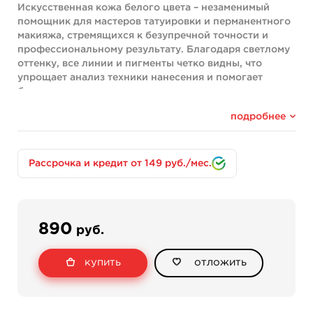
Искусственная кожа белого цвета – незаменимый
помощник для мастеров татуировки и перманентного
макияжа, стремящихся к безупречной точности и
профессиональному результату. Благодаря светлому
оттенку, все линии и пигменты четко видны, что
упрощает анализ техники нанесения и помогает
быстро совершенствовать навыки.
Толщина - 3мм.
подробнее
Размеры - 150 х 210 х 3мм
Цвет - белый.
Рассрочка и кредит от 149 руб./мес.
Основные преимущества:
Реалистичная текстура. Материал максимально
приближен к ощущениям при работе на
настоящей коже, позволяя отрабатывать
890
руб.
линии, растушевку и заливку цветом в
условиях, близких к реальным.
купить
отложить
Прочность и гибкость. Лист устойчив к
деформациям и разрывам, а также легко
адаптируется к руке мастера и разным
поверхностям.