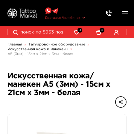
Доставка: Челябинск
0
0
Главная
»
Татуировочное оборудование
»
Искусственная кожа и манекены
»
Колпачки, подставки, миксеры для краски
Трансферная бумага и принадлежности
А5 (3мм) - 15см х 21см х 3мм - белая
Искусственная кожа/
манекен А5 (3мм) - 15см х
21см х 3мм - белая