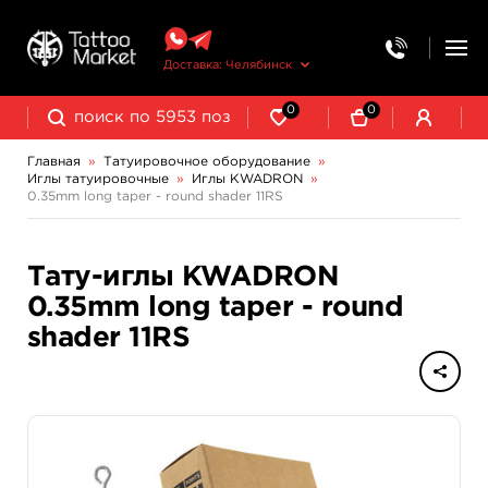
Доставка: Челябинск
0
0
Главная
»
Татуировочное оборудование
»
Иглы татуировочные
»
Иглы KWADRON
»
Колпачки, подставки, миксеры для краски
Трансферная бумага и принадлежности
0.35mm long taper - round shader 11RS
EXCALIBUR Professional
Тату-иглы KWADRON
0.35mm long taper - round
shader 11RS