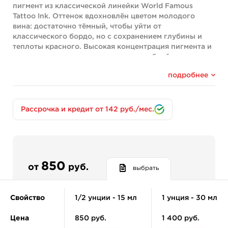
пигмент из классической линейки World Famous
Tattoo Ink. Оттенок вдохновлён цветом молодого
вина: достаточно тёмный, чтобы уйти от
классического бордо, но с сохранением глубины и
теплоты красного. Высокая концентрация пигмента и
ровная подача делают эту краску удобной для
плотных заливок и теневых переходов.
подробнее
Пигмент универсален в работе — его можно
использовать для теней, заливок и смешивания с
другими цветами. Интенсивная пигментация
Рассрочка и кредит от 142 руб./мес.
обеспечивает насыщенный цвет, а хорошая текучесть
облегчает внесение краски в кожу.
Ключевые особенности
Napa Valley сочетает высокую концентрацию пигмента
с плавной подачей, что позволяет работать уверенно
850
от
руб.
выбрать
и без лишних проходов. Краска подходит для работы
на коже разных тонов. Формула не содержит
продуктов животного происхождения и не
Свойство
1/2 унции - 15 мл
1 унция - 30 мл
тестировалась на животных — это подтверждено
сертификацией Vegan-Friendly. Пигмент разлит в
Цена
850 руб.
1 400 руб.
флаконы из crystal-flex пластика с надёжной