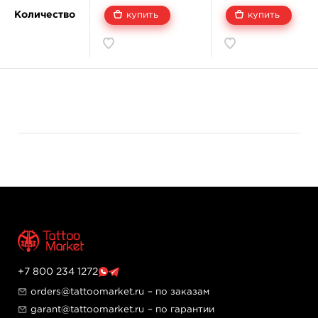
закручивающейся крышкой, а этикетка защищена от
Количество
купить
купить
влаги и вскрытия.
Основные сведения
Бренд: World Famous Tattoo Ink
Линейка: Классическая
Тип продукта: Пигментная дисперсия для
татуировок
Производство: США
Оттенок и линейка
Napa Valley — оттенок из классической линейки World
Famous Tattoo Ink. Это тёмный красно-фиолетовый
тон с глубокими винными нотами. В документации
SDS также встречается под названием Napa Valley
Red.
Объём и упаковка
Пигмент поставляется в флаконе из crystal-flex
+7 800 234 1272
пластика с закручивающейся крышкой. Этикетка
orders@tattoomarket.ru
– по заказам
устойчива к влаге и защищена от вскрытия.
garant@tattoomarket.ru
– по гарантии
Состав и безопасность