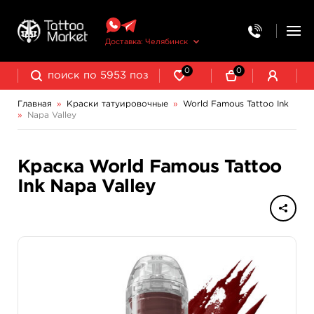
Доставка: Челябинск
0
0
Главная
»
Краски татуировочные
»
World Famous Tattoo Ink
»
Napa Valley
NE Pigments - светящиеся ультрафиолетовые пигменты
Краска World Famous Tattoo
Ink Napa Valley