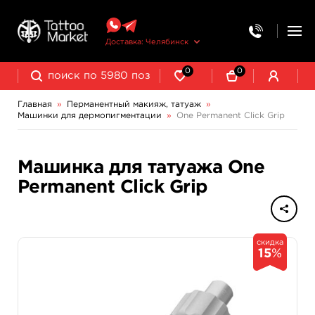
Доставка: Челябинск
0
0
Главная
»
Перманентный макияж, татуаж
»
Машинки для дермопигментации
»
One Permanent Click Grip
Выведение и осветление татуажа
Машинка для татуажа One
Permanent Click Grip
скидка
15
%