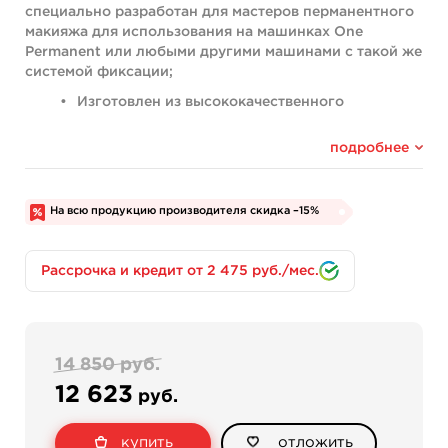
специально разработан для мастеров перманентного
макияжа для использования на машинках One
Permanent или любыми другими машинами с такой же
системой фиксации;
Изготовлен из высококачественного
полированного алюминия с анодированием;
Диаметр 21 мм;
подробнее
Оригинальная конструкция механизма делает
этот держатель очень стабильным и удобным в
использовании;
На всю продукцию производителя скидка –15%
Тихая и очень стабильная система кликов;
Регулировка глубины иглы 0 - 4,0 мм;
Идеально подходит для всех стандартных
Рассрочка и кредит от 2 475 руб./мес.
картриджей;
Серийный номер с лазерной гравировкой и
центральное направление картриджа;
2 года гарантии от производителя.
14 850 руб.
12 623
руб.
купить
отложить