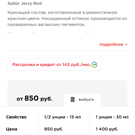
Sailor Jerry Red
Красящий состав, изготовленный в реалистичном
красном цвете. Насыщенный оттенок производится из
проверенных веганских пигментов.
Уникальный, практически глянцевый цвет идеально
подходит для олдскульных и реалистичных тату-
подробнее
изображений. Популярная среди татуировщиков
краска, благодаря ее густой консистенции.
Производитель заботится о своих клиентах. Для этого
Рассрочка и кредит от 142 руб./мес.
он выпустил пигмент в нескольких вариантах — 15,
30, 60, 120, 240 мл.
Компоненты:
Оранжевый 13 (CI 21110); Красный (CI 12477); Белый 6
(CI 77891).
850
от
руб.
выбрать
Компания заботится о здоровье своих клиентов и для
этого производители используют для изготовления
Свойство
1/2 унции - 15 мл
1 унция - 30 мл
красок только безопасные веганские пигменты,
безвредные для здоровья человека и окружающей
Цена
850 руб.
1 400 руб.
среды. В качестве разбавляющих средств