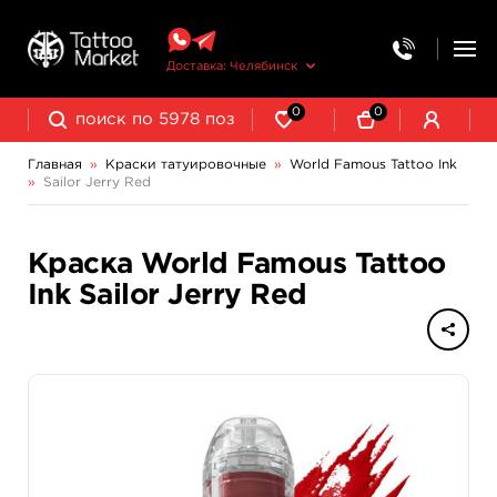
Доставка: Челябинск
0
0
Главная
»
Краски татуировочные
»
World Famous Tattoo Ink
»
Sailor Jerry Red
NE Pigments - светящиеся ультрафиолетовые пигменты
Краска World Famous Tattoo
Ink Sailor Jerry Red