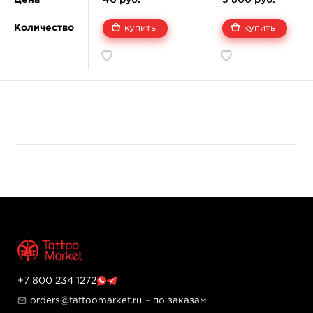
красителями, без дополнительной кальки и листа-
подложки. .
Количество
купить
купить
Мы хотим обратить ваше внимание на то, что упаковка
настоящей американской бумаги Spirit Stencil Paper
выглядит согласно изображению на нашем сайте.
Трансфер в другой упаковке является некачественной
подделкой.
Дистрибьютор оригинальной бумаги Spirit reproFX
имеет право продавать только оригинальный продукт
и только его, никакой аналогичной продукции!
+7 800 234 1272
orders@tattoomarket.ru
– по заказам