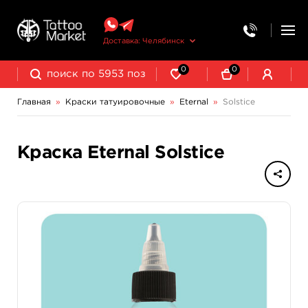
Доставка: Челябинск
0
0
Главная
»
Краски татуировочные
»
Eternal
»
Solstice
NE Pigments - светящиеся ультрафиолетовые пигменты
Краска Eternal Solstice