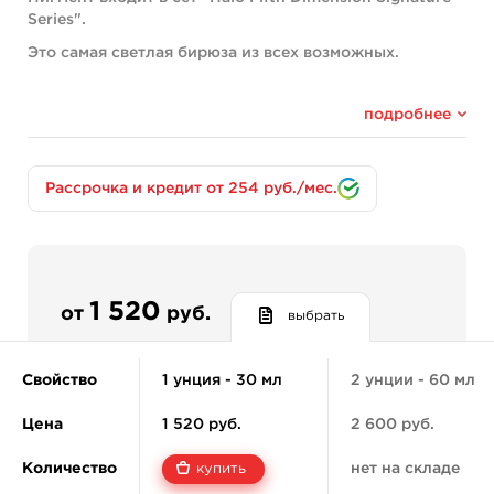
Series".
Это самая светлая бирюза из всех возможных.
Пастельный оттенок для сдержанных и нежных
татуировок.
подробнее
Отлично подходит для закраса неба, а также цветов и
прозрачной воды океана.
Рассрочка и кредит от 254 руб./мес.
Компоненты:
White C.I. 77891
Black C.I. 77266
Green C.I. 74260
Главные достоинства:
1 520
от
руб.
выбрать
Качество подтверждено немецкой
лабораторией CTL Gmbh.
Свойство
1 унция - 30 мл
2 унции - 60 мл
Безопасность продукта гарантирует паспорт
SDS.
Цена
1 520 руб.
2 600 руб.
Производится без использования продуктов
животного происхождения.
Количество
нет на складе
купить
Стерилизация при помощи спирта и гамма-