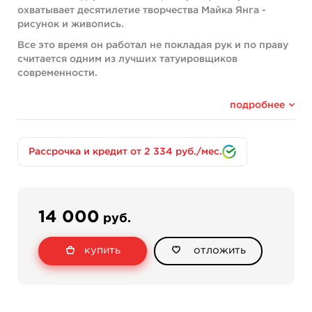
охватывает десятилетие творчества Майка Янга -
рисунок и живопись.
Все это время он работал не покладая рук и по праву
считается одним из лучших татуировщиков
современности.
Его стиль индивидуален и неповторим, если вы не
видели работы Майка – вы очень много потеряли.
подробнее
Формат книги:
Книга с пружинным переплетом, обложка мягкая +
Рассрочка и кредит от 2 334 руб./мес.
защитная прозрачная пленка сверху.
82 страницы.
Бумага очень плотная, полу глянцевая.
14 000
руб.
Размер книги: 28 х 36 х 1,5 см.
Издательство: King Pin Tattoo Supply, 2011г.
купить
отложить
Язык‏: ‎Английский
Вес: 0,96 кг
Состояние хорошее.