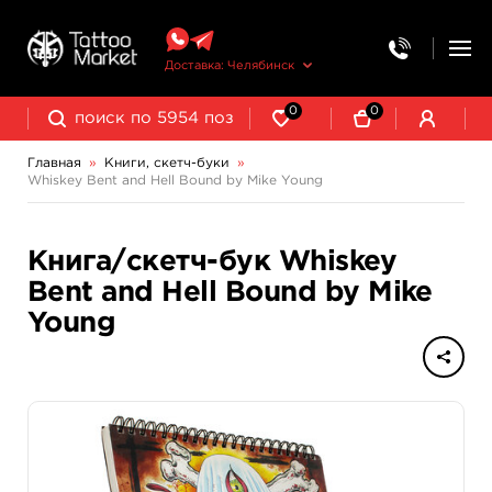
Доставка: Челябинск
0
0
Главная
»
Книги, скетч-буки
»
Whiskey Bent and Hell Bound by Mike Young
Книга/скетч-бук Whiskey
Bent and Hell Bound by Mike
Young