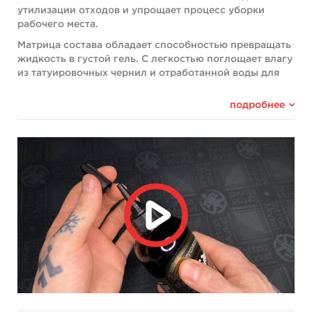
утилизации отходов и упрощает процесс уборки
рабочего места.
Матрица состава обладает способностью превращать
жидкость в густой гель. С легкостью поглощает влагу
из татуировочных чернил и отработанной воды для
промывания игл.
подробнее
Суперабсорбирующие кристаллы JELLY позволяют
виртуозно завершить акт творчества
профессиональных татуировщиков.
JELLY - порошок, кристаллизующий любые
жидкости на рабочем столе татуировщика.
JELLY - отличный помощник на конвенциях,
где часто отсутствуют урны для утилизации
жидких отходов.
JELLY - незаменим для тату студий,
уважающих эстетику чистоты и заботящихся о
своем профессиональном статусе.
JELLY - показывает прекрасные значения
скорости поглощения жидкостей. JELLY -
экологически безвредный.