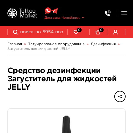
Доставка: Челябинск
0
0
Главная
»
Татуировочное оборудование
»
Дезинфекция
»
Загуститель для жидкостей JELLY
Колпачки, подставки, миксеры для краски
Трансферная бумага и принадлежности
Средство дезинфекции
Загуститель для жидкостей
JELLY