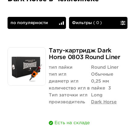
по популярности
Фильтры
(
0
)
по популярности
сначала дешевые
Тату-картридж Dark
Horse 0803 Round Liner
тип пайки
Round Liner
тип игл
Обычные
диаметр игл
0,25 мм
количество игл в пайке
3
Тип заточки игл
Long
производитель
Dark Horse
Есть на складе