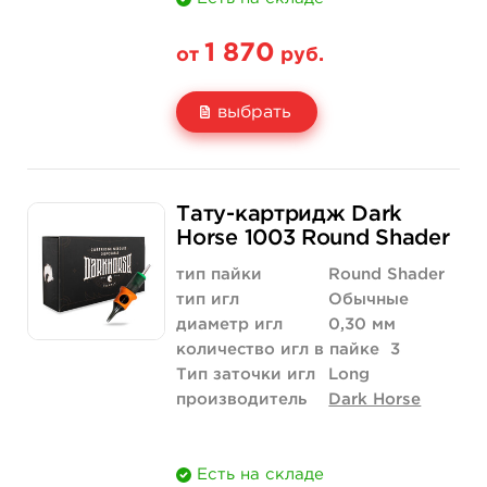
1 870
от
руб.
выбрать
Свойство
20 шт (коробка)
Тату-картридж Dark
Цена
1 870 руб.
Horse 1003 Round Shader
Количество
купить
тип пайки
Round Shader
тип игл
Обычные
диаметр игл
0,30 мм
количество игл в пайке
3
Тип заточки игл
Long
производитель
Dark Horse
Есть на складе