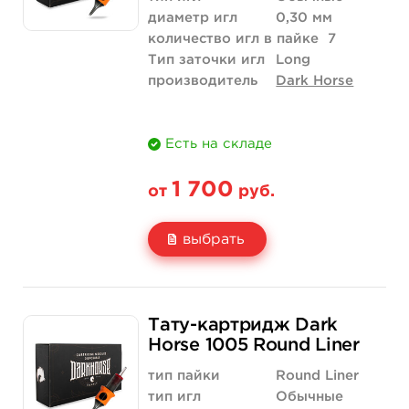
диаметр игл
0,30 мм
количество игл в пайке
7
Тип заточки игл
Long
производитель
Dark Horse
Есть на складе
1 700
от
руб.
выбрать
Свойство
20 шт (коробка)
Тату-картридж Dark
Цена
1 700 руб.
Horse 1005 Round Liner
Количество
купить
тип пайки
Round Liner
тип игл
Обычные