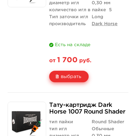
диаметр игл
0,30 мм
количество игл в пайке
5
Тип заточки игл
Long
производитель
Dark Horse
Есть на складе
1 700
от
руб.
выбрать
Свойство
20 шт (коробка)
Тату-картридж Dark
Цена
1 700 руб.
Horse 1007 Round Shader
Количество
купить
тип пайки
Round Shader
тип игл
Обычные
диаметр игл
0,30 мм