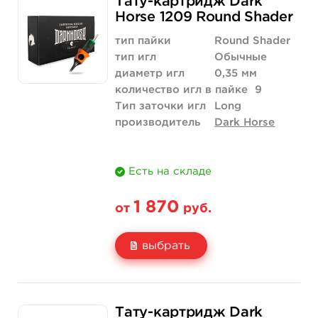
Тату-картридж Dark
Цена
2 040 руб.
Horse 1209 Round Shader
Количество
купить
тип пайки
Round Shader
тип игл
Обычные
диаметр игл
0,35 мм
количество игл в пайке
9
Тип заточки игл
Long
производитель
Dark Horse
Есть на складе
1 870
от
руб.
выбрать
Свойство
20 шт (коробка)
Тату-картридж Dark