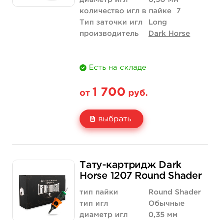
количество игл в пайке
7
Тип заточки игл
Long
производитель
Dark Horse
Есть на складе
1 700
от
руб.
выбрать
Свойство
20 шт (коробка)
Тату-картридж Dark
Цена
1 700 руб.
Horse 1207 Round Shader
Количество
купить
тип пайки
Round Shader
тип игл
Обычные
диаметр игл
0,35 мм