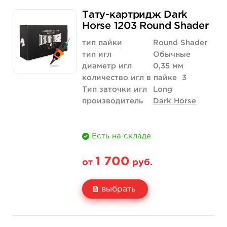
Свойство
20 шт (коробка)
Тату-картридж Dark
Цена
1 700 руб.
Horse 1203 Round Shader
Количество
купить
тип пайки
Round Shader
тип игл
Обычные
диаметр игл
0,35 мм
количество игл в пайке
3
Тип заточки игл
Long
производитель
Dark Horse
Есть на складе
1 700
от
руб.
выбрать
Свойство
20 шт (коробка)