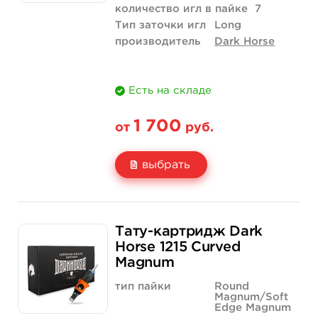
количество игл в пайке
7
Тип заточки игл
Long
производитель
Dark Horse
Есть на складе
1 700
от
руб.
выбрать
Свойство
20 шт (коробка)
Тату-картридж Dark
Цена
1 700 руб.
Horse 1215 Curved
Magnum
Количество
купить
тип пайки
Round
Magnum/Soft
Edge Magnum