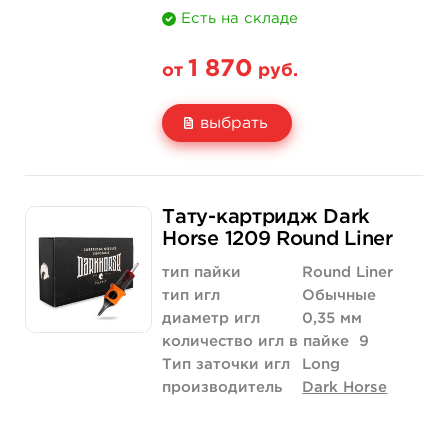
Есть на складе
1 870
от
руб.
выбрать
Свойство
20 шт (коробка)
Тату-картридж Dark
Цена
1 870 руб.
Horse 1209 Round Liner
Количество
купить
тип пайки
Round Liner
тип игл
Обычные
диаметр игл
0,35 мм
количество игл в пайке
9
Тип заточки игл
Long
производитель
Dark Horse