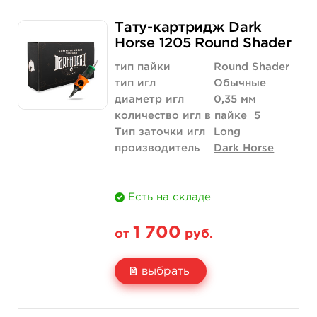
Свойство
20 шт (коробка)
Тату-картридж Dark
Цена
2 040 руб.
Horse 1205 Round Shader
Количество
купить
тип пайки
Round Shader
тип игл
Обычные
диаметр игл
0,35 мм
количество игл в пайке
5
Тип заточки игл
Long
производитель
Dark Horse
Есть на складе
1 700
от
руб.
выбрать