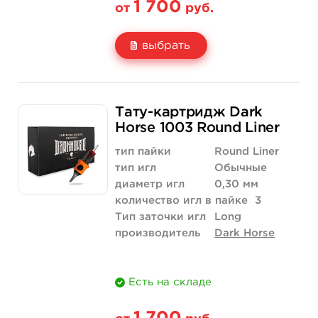
1 700
от
руб.
выбрать
Свойство
20 шт (коробка)
Тату-картридж Dark
Цена
1 700 руб.
Horse 1003 Round Liner
Количество
купить
тип пайки
Round Liner
тип игл
Обычные
диаметр игл
0,30 мм
количество игл в пайке
3
Тип заточки игл
Long
производитель
Dark Horse
Есть на складе