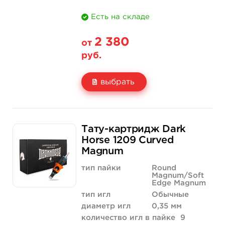
Есть на складе
2 380
от
руб.
выбрать
Свойство
20 шт (коробка)
Тату-картридж Dark
Цена
2 380 руб.
Horse 1209 Curved
Magnum
Количество
купить
тип пайки
Round
Magnum/Soft
Edge Magnum
тип игл
Обычные
диаметр игл
0,35 мм
количество игл в пайке
9