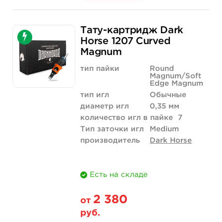
Свойство
20 шт (коробка)
Тату-картридж Dark
Цена
2 210 руб.
Horse 1207 Curved
Magnum
Количество
купить
тип пайки
Round
Magnum/Soft
Edge Magnum
тип игл
Обычные
диаметр игл
0,35 мм
количество игл в пайке
7
Тип заточки игл
Medium
производитель
Dark Horse
Есть на складе
2 380
от
руб.