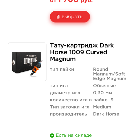
1 700
от
руб.
выбрать
Свойство
20 шт (коробка)
Тату-картридж Dark
Цена
1 700 руб.
Horse 1009 Curved
Magnum
Количество
купить
тип пайки
Round
Magnum/Soft
Edge Magnum
тип игл
Обычные
диаметр игл
0,30 мм
количество игл в пайке
9
Тип заточки игл
Medium
производитель
Dark Horse
Есть на складе