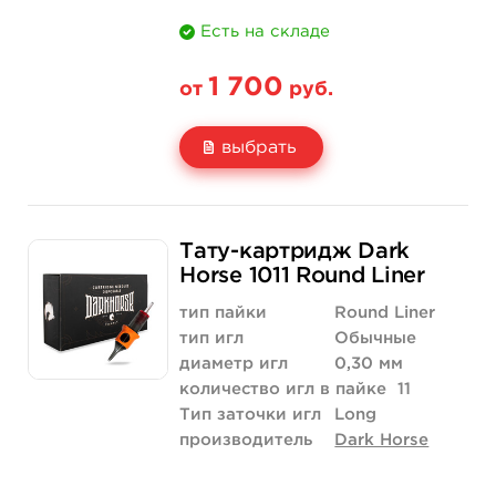
Есть на складе
1 700
от
руб.
выбрать
Свойство
20 шт (коробка)
Тату-картридж Dark
Цена
1 700 руб.
Horse 1011 Round Liner
Количество
купить
тип пайки
Round Liner
тип игл
Обычные
диаметр игл
0,30 мм
количество игл в пайке
11
Тип заточки игл
Long
производитель
Dark Horse