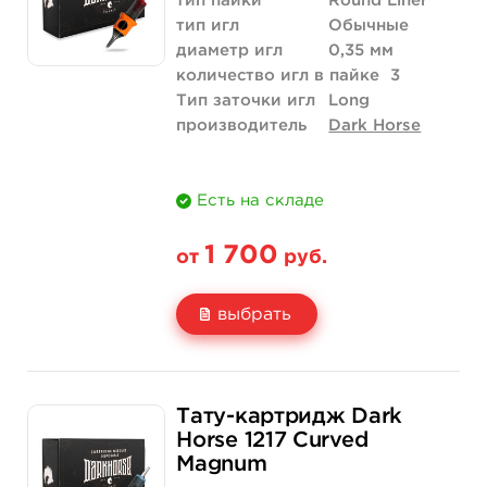
тип пайки
Round Liner
тип игл
Обычные
диаметр игл
0,35 мм
количество игл в пайке
3
Тип заточки игл
Long
производитель
Dark Horse
Есть на складе
1 700
от
руб.
выбрать
Свойство
20 шт (коробка)
Тату-картридж Dark
Цена
1 700 руб.
Horse 1217 Curved
Magnum
Количество
купить