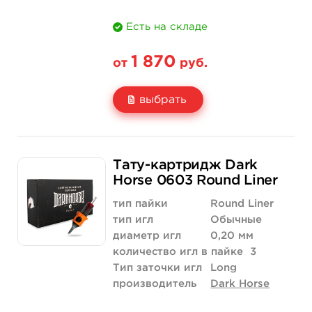
Есть на складе
1 870
от
руб.
выбрать
Свойство
20 шт (коробка)
Тату-картридж Dark
Цена
1 870 руб.
Horse 0603 Round Liner
Количество
купить
тип пайки
Round Liner
тип игл
Обычные
диаметр игл
0,20 мм
количество игл в пайке
3
Тип заточки игл
Long
производитель
Dark Horse