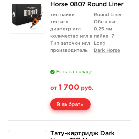
Цена
1 870 руб.
Horse 0807 Round Liner
Количество
купить
тип пайки
Round Liner
тип игл
Обычные
диаметр игл
0,25 мм
количество игл в пайке
7
Тип заточки игл
Long
производитель
Dark Horse
Есть на складе
1 700
от
руб.
выбрать
Свойство
20 шт (коробка)
Тату-картридж Dark
Цена
1 700 руб.