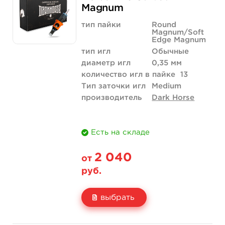
Magnum
Количество
купить
тип пайки
Round
Magnum/Soft
Edge Magnum
тип игл
Обычные
диаметр игл
0,35 мм
количество игл в пайке
13
Тип заточки игл
Medium
производитель
Dark Horse
Есть на складе
2 040
от
руб.
выбрать