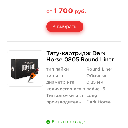
1 700
от
руб.
выбрать
Свойство
20 шт (коробка)
Тату-картридж Dark
Цена
1 700 руб.
Horse 0805 Round Liner
Количество
купить
тип пайки
Round Liner
тип игл
Обычные
диаметр игл
0,25 мм
количество игл в пайке
5
Тип заточки игл
Long
производитель
Dark Horse
Есть на складе