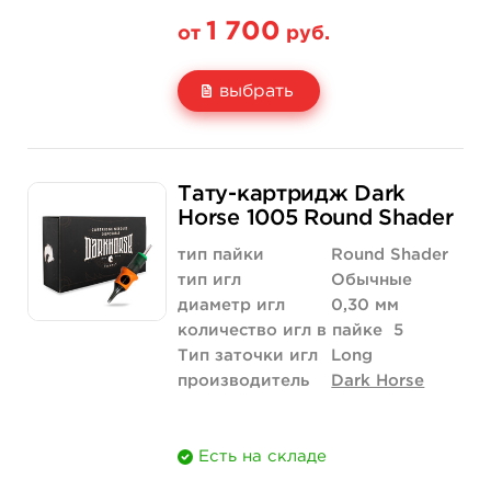
1 700
от
руб.
выбрать
Свойство
20 шт (коробка)
Тату-картридж Dark
Цена
1 700 руб.
Horse 1005 Round Shader
Количество
купить
тип пайки
Round Shader
тип игл
Обычные
диаметр игл
0,30 мм
количество игл в пайке
5
Тип заточки игл
Long
производитель
Dark Horse
Есть на складе