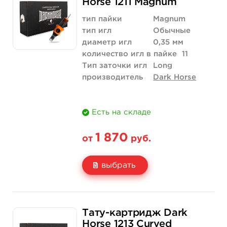
Horse 1211 Magnum
Количество
купить
тип пайки
Magnum
тип игл
Обычные
диаметр игл
0,35 мм
количество игл в пайке
11
Тип заточки игл
Long
производитель
Dark Horse
Есть на складе
1 870
от
руб.
выбрать
Свойство
20 шт (коробка)
Тату-картридж Dark
Цена
1 870 руб.
Horse 1213 Curved