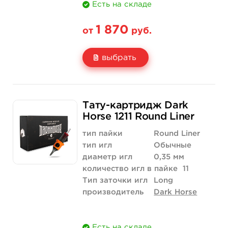
Есть на складе
1 870
от
руб.
выбрать
Свойство
20 шт (коробка)
Тату-картридж Dark
Цена
1 870 руб.
Horse 1211 Round Liner
Количество
купить
тип пайки
Round Liner
тип игл
Обычные
диаметр игл
0,35 мм
количество игл в пайке
11
Тип заточки игл
Long
производитель
Dark Horse
Есть на складе