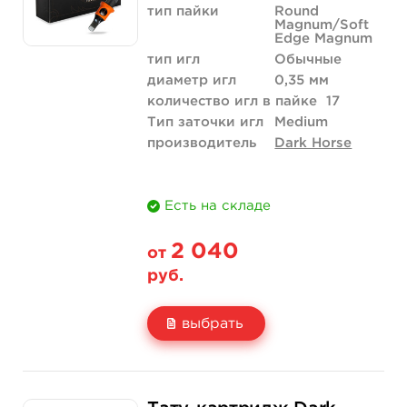
тип пайки
Round
Magnum/Soft
Edge Magnum
тип игл
Обычные
диаметр игл
0,35 мм
количество игл в пайке
17
Тип заточки игл
Medium
производитель
Dark Horse
Есть на складе
2 040
от
руб.
выбрать
Свойство
20 шт (коробка)