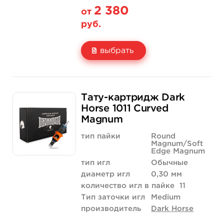
2 380
от
руб.
выбрать
Свойство
20 шт (коробка)
Тату-картридж Dark
Цена
2 380 руб.
Horse 1011 Curved
Magnum
Количество
купить
тип пайки
Round
Magnum/Soft
Edge Magnum
тип игл
Обычные
диаметр игл
0,30 мм
количество игл в пайке
11
Тип заточки игл
Medium
производитель
Dark Horse