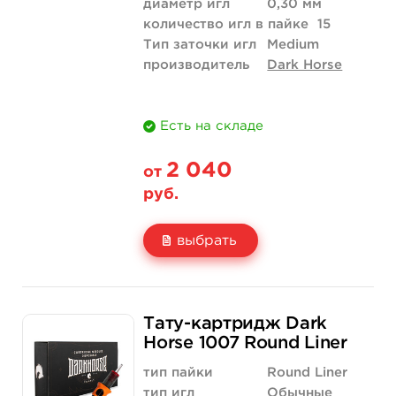
диаметр игл
0,30 мм
количество игл в пайке
15
Тип заточки игл
Medium
производитель
Dark Horse
Есть на складе
2 040
от
руб.
выбрать
Свойство
20 шт (коробка)
Тату-картридж Dark
Цена
2 040 руб.
Horse 1007 Round Liner
Количество
купить
тип пайки
Round Liner
тип игл
Обычные