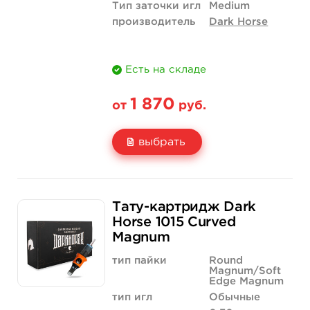
Тип заточки игл
Medium
производитель
Dark Horse
Есть на складе
1 870
от
руб.
выбрать
Свойство
20 шт (коробка)
Тату-картридж Dark
Цена
1 870 руб.
Horse 1015 Curved
Magnum
Количество
купить
тип пайки
Round
Magnum/Soft
Edge Magnum
тип игл
Обычные