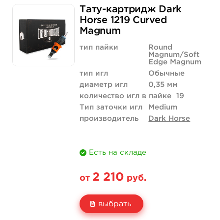
Тату-картридж Dark
Цена
1 700 руб.
Horse 1219 Curved
Magnum
Количество
купить
тип пайки
Round
Magnum/Soft
Edge Magnum
тип игл
Обычные
диаметр игл
0,35 мм
количество игл в пайке
19
Тип заточки игл
Medium
производитель
Dark Horse
Есть на складе
2 210
от
руб.
выбрать