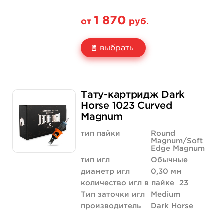
1 870
от
руб.
выбрать
Свойство
20 шт (коробка)
Тату-картридж Dark
Цена
1 870 руб.
Horse 1023 Curved
Magnum
Количество
купить
тип пайки
Round
Magnum/Soft
Edge Magnum
тип игл
Обычные
диаметр игл
0,30 мм
количество игл в пайке
23
Тип заточки игл
Medium
производитель
Dark Horse