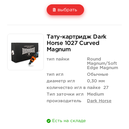
выбрать
Свойство
20 шт (коробка)
Тату-картридж Dark
Цена
2 380 руб.
Horse 1027 Curved
Magnum
Количество
купить
тип пайки
Round
Magnum/Soft
Edge Magnum
тип игл
Обычные
диаметр игл
0,30 мм
количество игл в пайке
27
Тип заточки игл
Medium
производитель
Dark Horse
Есть на складе