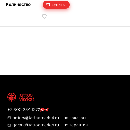
Количество
купить
+7 800 234 1272
orders@tattoomarket.ru
– по заказам
garant@tattoomarket.ru
– по гарантии