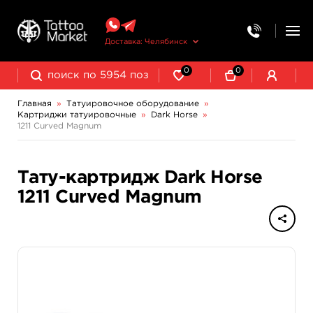
Доставка: Челябинск
0
0
Главная
»
Татуировочное оборудование
»
Картриджи татуировочные
»
Dark Horse
»
Колпачки, подставки, миксеры для краски
Трансферная бумага и принадлежности
1211 Curved Magnum
Тату-картридж Dark Horse
1211 Curved Magnum