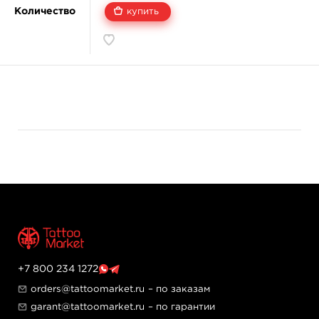
Количество
купить
+7 800 234 1272
orders@tattoomarket.ru
– по заказам
garant@tattoomarket.ru
– по гарантии