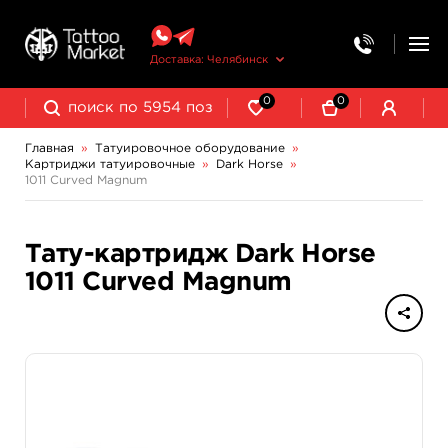
Доставка: Челябинск
0
0
Главная
»
Татуировочное оборудование
»
Картриджи татуировочные
»
Dark Horse
»
Колпачки, подставки, миксеры для краски
Трансферная бумага и принадлежности
1011 Curved Magnum
Тату-картридж Dark Horse
1011 Curved Magnum