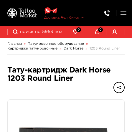
Доставка: Челябинск
0
0
Главная
»
Татуировочное оборудование
»
Картриджи татуировочные
»
Dark Horse
»
1203 Round Liner
Колпачки, подставки, миксеры для краски
Трансферная бумага и принадлежности
Тату-картридж Dark Horse
1203 Round Liner