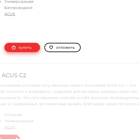
и
Универсальная
Беспроводной
ACUS
купить
отложить
а ACUS C2
иональная роторная тату-машинка нового поколения ACUS C2 — это
й точности и инженерии, созданная для мастеров, ценящих качество,
рсальность. Эта тату-машинка сочетает в себе высокую производитель
ции и современный эргономичный дизайн. Благодаря своей легкости 
укции, ACUS C2 идеально подходит как дл ...
Роторная
и
Универсальная
ACUS
и