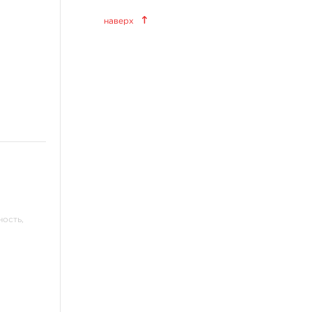
Краски татуировочные
наверх
World Famous Tattoo Ink
KWADRON INX
Allegory Ink
Xtreme Ink
KOKKAI Sumi
ещё 11
Татуировочное
оборудование
Татуировочные наборы
Татуировочные машинки
ность,
Источники питания
и
Педали, клип-корды
Барьерная защита
ещё 13