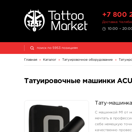
+7 800 
Доставка: Челяби
10:00 – 20:00
Главная
»
Каталог
»
Татуировочное оборудование
»
Татуир
Татуировочные машинки ACU
Тату-машинка
С машинкой М1 от н
мечтать в професси
себе немецкую точн
качественно провес