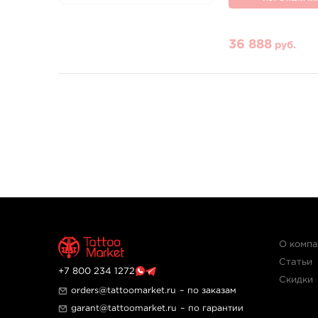
36 888
руб.
О комп
Статьи
+7 800 234 1272
Скидки
orders@tattoomarket.ru
– по заказам
garant@tattoomarket.ru
– по гарантии