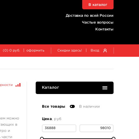
В каталог
Доставка по всей России
Частые вопросы
Контакты
|
|
(
0
)
0
руб.
оформить
Скидки здесь!
Вход
ярности
Каталог
Все товары
В наличии
чем можно
Цена
, руб
етающих в
тро и
 части