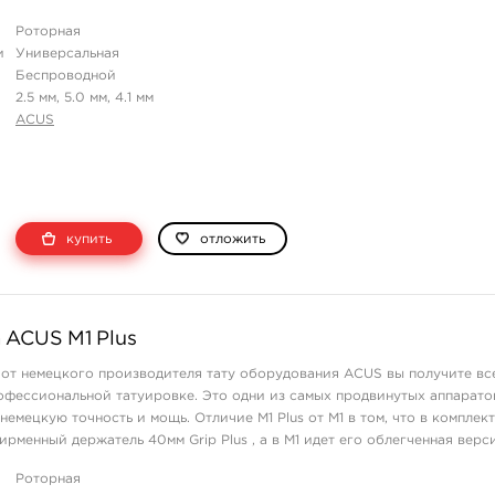
Прои ...
Роторная
и
Универсальная
Беспроводной
2.5 мм, 5.0 мм, 4.1 мм
ACUS
купить
отложить
 ACUS M1 Plus
 от немецкого производителя тату оборудования ACUS вы получите все
офессиональной татуировке. Это одни из самых продвинутых аппарато
емецкую точность и мощь. Отличие M1 Plus от M1 в том, что в комплекте
рменный держатель 40мм Grip Plus , а в М1 идет его облегченная верси
...
Роторная