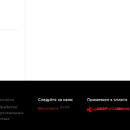
Перманентный макияж,
татуаж
Пигменты для татуажа
Машинки для
дермопигментации
Картриджи для перманента
Тренировочные коврики
Выведение и осветление
татуажа
ещё 4
Мебель и фурнитура
Стулья
Холдеры
онтакты
Следуйте за нами
Принимаем к оплате
Рабочие станции
бработка
20 413
ВКонтакте
Столы
ерсональных
анных
Освещение
ещё 3