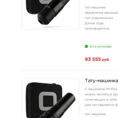
корпуса в автоклав. 
тип машинки
назначение машинк
тип подключения
Длина хода
производитель
Есть на складе
93 555
руб.
Тату-машинка
С машинкой М1 Plus
можно мечтать в пр
сочетающих в себе н
уже поставляется фи
Полностью разбирае 
тип машинки