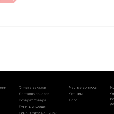
ании
Оплата заказов
Частые вопросы
К
Доставка заказов
Отзывы
О
п
Возврат товара
Блог
д
Купить в кредит
Ремонт тату-машинок