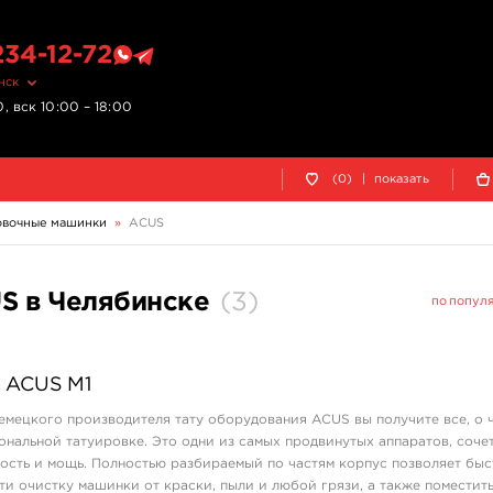
234-12-72
нск
, вск 10:00 – 18:00
(0)
|
показать
овочные машинки
»
ACUS
S в Челябинске
(
3
)
по попул
 ACUS M1
емецкого производителя тату оборудования ACUS вы получите все, о 
ональной татуировке. Это одни из самых продвинутых аппаратов, соч
ость и мощь. Полностью разбираемый по частям корпус позволяет быс
ти очистку машинки от краски, пыли и любой грязи, а также поместить