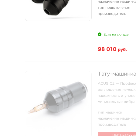
назначение машинк
тип подключения
производитель
Есть на складе
98 010
руб.
Тату-машинк
ACUS C2 — Професс
воплощение немецко
надежность и униве
минимальные вибра
продуманной констр
тип машинки
назначение машинк
производитель
Нет в наличи