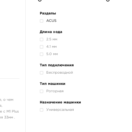
Разделы
ACUS
Длина хода
2.5 мм
4.1 мм
5.0 мм
Тип подключения
Беспроводной
Тип машинки
Роторная
, о чем
Назначение машинки
в,
Универсальная
 с M1 Plus
я 33мм .