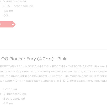
и
Универсальная
RCA, Беспроводной
4.0 мм
OG
и
OG Pioneer Fury (4.0мм) - Pink
ДСТАВИТЕЛЬ КОМПАНИИ OG в РОССИИ - TATTOOMARKET! Pioneer F
машинка в формате pen, ориентированная на мастеров, которым нужен
умент с широкими возможностями настройки. Модель оснащена фирм
, ходом 4.0 мм и работает в диапазоне 5–12 V, благодаря чему подходи
прокраса и уверенной универсальной ра ...
Роторная
и
Универсальная
Беспроводной
4.0 мм