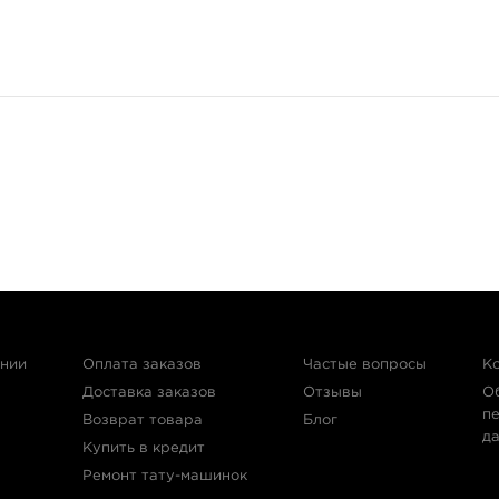
ании
Оплата заказов
Частые вопросы
К
Доставка заказов
Отзывы
О
п
Возврат товара
Блог
д
Купить в кредит
Ремонт тату-машинок