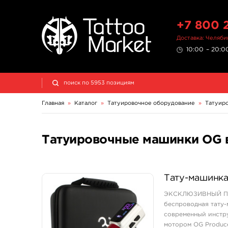
+7 800 
Доставка: Челяби
10:00 – 20:00
Главная
»
Каталог
»
Татуировочное оборудование
»
Татуир
Татуировочные машинки OG 
Тату-машинка 
ЭКСКЛЮЗИВНЫЙ ПРЕ
беспроводная тату-
современный инстр
мотором OG Produce