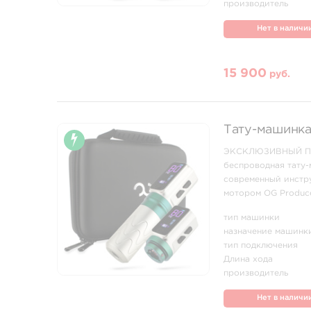
производитель
Нет в наличи
15 900
руб.
Тату-машинка 
ЭКСКЛЮЗИВНЫЙ ПРЕ
беспроводная тату-
современный инстр
мотором OG Produce
контуров, плотного 
тип машинки
назначение машинк
тип подключения
Длина хода
производитель
Нет в наличи