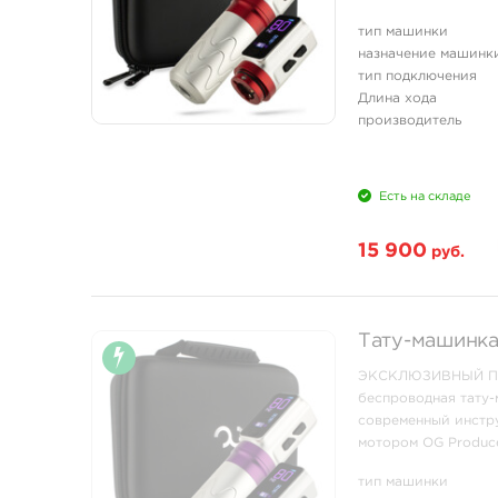
контуров, плотного 
тип машинки
назначение машинк
тип подключения
Длина хода
производитель
Есть на складе
15 900
руб.
Тату-машинка 
ЭКСКЛЮЗИВНЫЙ ПРЕ
беспроводная тату-
современный инстр
мотором OG Produce
контуров, плотного 
тип машинки