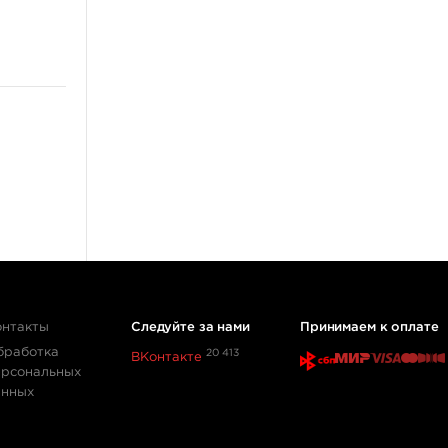
Пирсинг украшения
Для носа
Для пупка
В губу
В бровь
Для языка
ещё 3
Флэши, принты, наклейки
Книги, скетч-буки
Выведение татуировок
онтакты
Следуйте за нами
Принимаем к оплате
Сувениры
бработка
20 413
ВКонтакте
ерсональных
Распродажа
анных
Пигменты
Разное