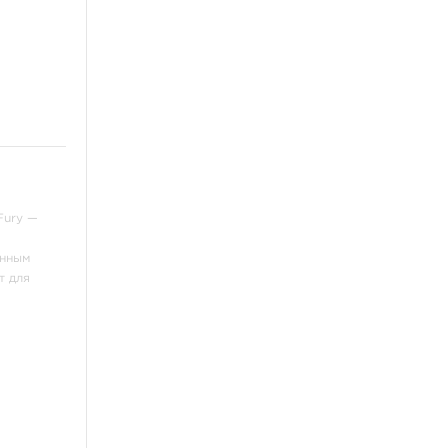
Пигменты для татуажа
Машинки для
дермопигментации
Картриджи для перманента
Тренировочные коврики
Выведение и осветление
татуажа
ещё 4
ury —
Мебель и фурнитура
енным
Стулья
т для
Холдеры
Рабочие станции
Столы
Освещение
ещё 3