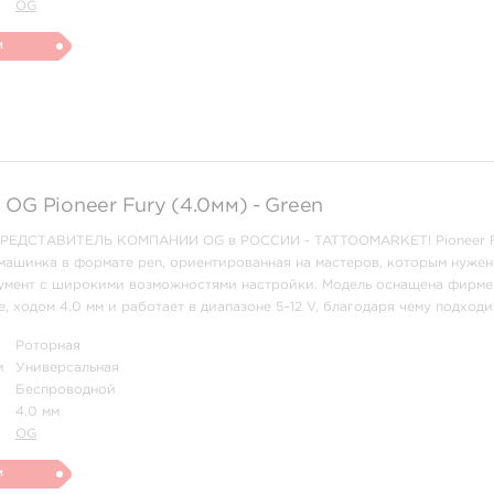
OG
и
OG Pioneer Fury (4.0мм) - Green
ДСТАВИТЕЛЬ КОМПАНИИ OG в РОССИИ - TATTOOMARKET! Pioneer F
машинка в формате pen, ориентированная на мастеров, которым нужен
умент с широкими возможностями настройки. Модель оснащена фирм
, ходом 4.0 мм и работает в диапазоне 5–12 V, благодаря чему подходи
прокраса и уверенной универсальной ра ...
Роторная
и
Универсальная
Беспроводной
4.0 мм
OG
и