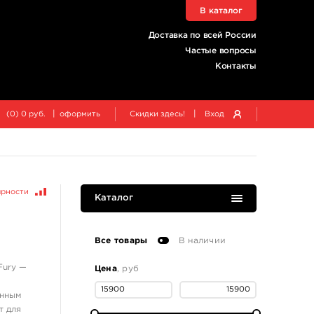
В каталог
Доставка по всей России
Частые вопросы
Контакты
|
|
(
0
)
0
руб.
оформить
Скидки здесь!
Вход
ярности
Каталог
Все товары
В наличии
ury —
Цена
, руб
енным
т для