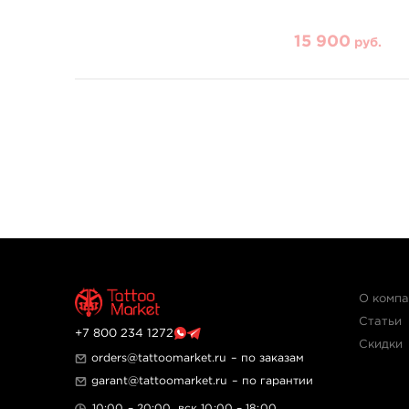
15 900
руб.
О комп
Статьи
+7 800 234 1272
Скидки
orders@tattoomarket.ru
– по заказам
garant@tattoomarket.ru
– по гарантии
10:00 – 20:00, вск 10:00 – 18:00