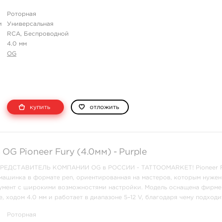
прокраса и уверенной универсальной ра ...
Роторная
и
Универсальная
RCA, Беспроводной
4.0 мм
OG
купить
отложить
OG Pioneer Fury (4.0мм) - Purple
ДСТАВИТЕЛЬ КОМПАНИИ OG в РОССИИ - TATTOOMARKET! Pioneer F
машинка в формате pen, ориентированная на мастеров, которым нужен
умент с широкими возможностями настройки. Модель оснащена фирм
, ходом 4.0 мм и работает в диапазоне 5–12 V, благодаря чему подходи
прокраса и уверенной универсальной ра ...
Роторная