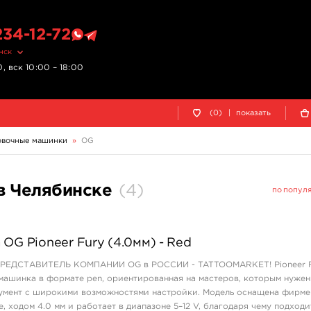
234-12-72
нск
, вск 10:00 – 18:00
(0)
|
показать
овочные машинки
»
OG
в Челябинске
(
4
)
по попул
OG Pioneer Fury (4.0мм) - Red
ДСТАВИТЕЛЬ КОМПАНИИ OG в РОССИИ - TATTOOMARKET! Pioneer F
машинка в формате pen, ориентированная на мастеров, которым нужен
умент с широкими возможностями настройки. Модель оснащена фирм
, ходом 4.0 мм и работает в диапазоне 5–12 V, благодаря чему подходи