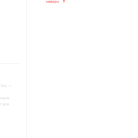
наверх
World Famous Tattoo Ink
KWADRON INX
Allegory Ink
Xtreme Ink
KOKKAI Sumi
ещё 11
Татуировочное
оборудование
Татуировочные наборы
Татуировочные машинки
ury —
Источники питания
енным
Педали, клип-корды
т для
Барьерная защита
ещё 13
Перманентный макияж,
татуаж