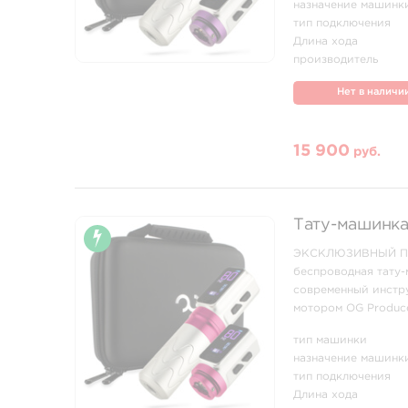
назначение машинк
тип подключения
Длина хода
производитель
Нет в наличи
15 900
руб.
Тату-машинка 
ЭКСКЛЮЗИВНЫЙ ПРЕ
беспроводная тату-
современный инстр
мотором OG Produce
контуров, плотного 
тип машинки
назначение машинк
тип подключения
Длина хода