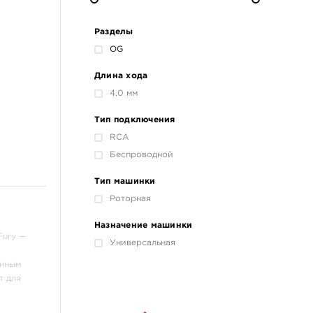
Разделы
OG
Длина хода
4.0 мм
Тип подключения
RCA
Беспроводной
Тип машинки
Роторная
Назначение машинки
ury —
Универсальная
енным
т для
Краски татуировочные