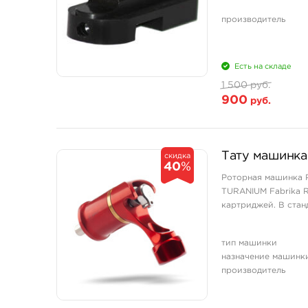
производитель
Есть на складе
1 500 руб.
900
руб.
Тату машинка
скидка
40
%
Роторная машинка P
TURANIUM Fabrika R
картриджей. В стан
тип машинки
назначение машинк
производитель