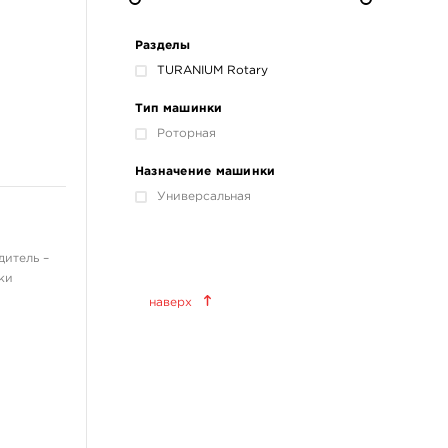
Разделы
TURANIUM Rotary
Тип машинки
Роторная
Назначение машинки
Универсальная
дитель –
Краски татуировочные
ки
наверх
World Famous Tattoo Ink
KWADRON INX
Allegory Ink
Xtreme Ink
KOKKAI Sumi