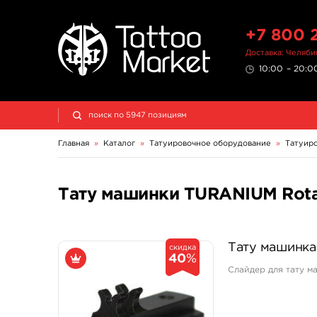
+7 800 
Доставка: Челяби
10:00 – 20:00
Главная
»
Каталог
»
Татуировочное оборудование
»
Татуир
Тату машинки TURANIUM Rota
Тату машинка 
скидка
40
%
Слайдер для тату ма