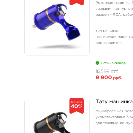
Роторная машинка P
создания контурных
разъем – RCA, рабо
тип машинки
назначение машинк
производитель
Есть на складе
16 500 руб.
9 900
руб.
Тату машинка
скидка
40
%
Универсальная рото
укомплектована 3 э
для теневых, контур