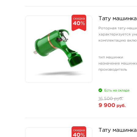
Тату машинка
скидка
40
%
Роторная тату-маши
характеризуется ун
комплектацию включ
тип машинки
назначение машинк
производитель
Есть на складе
16 500 руб.
9 900
руб.
Тату машинка
скидка
40
%