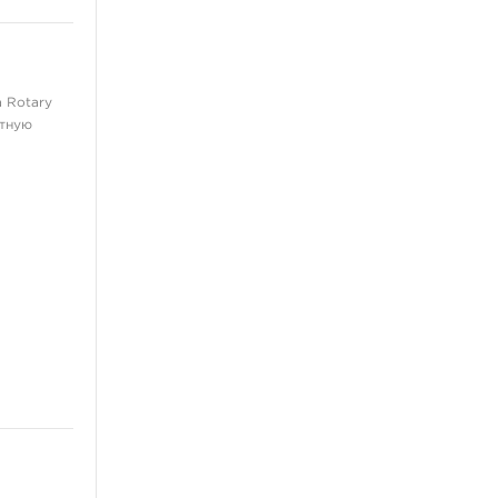
Выведение и осветление
татуажа
ещё 4
Мебель и фурнитура
 Rotary
ртную
Стулья
Холдеры
Рабочие станции
Столы
Освещение
ещё 3
Пирсинг украшения
Для носа
Для пупка
В губу
В бровь