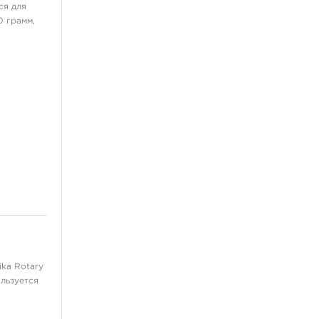
Для языка
ся для
ещё 3
0 грамм,
Флэши, принты, наклейки
Книги, скетч-буки
Выведение татуировок
Сувениры
Распродажа
Пигменты
Разное
Перманент
ka Rotary
льзуется