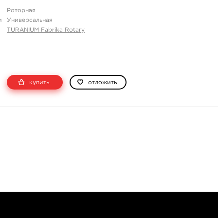
Роторная
и
Универсальная
TURANIUM Fabrika Rotary
купить
отложить