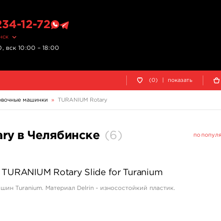
234-12-72
нск
, вск 10:00 – 18:00
(0)
|
показать
овочные машинки
»
TURANIUM Rotary
ry в Челябинске
(
6
)
по попул
TURANIUM Rotary Slide for Turanium
шин Turanium. Материал Delrin - износостойкий пластик.