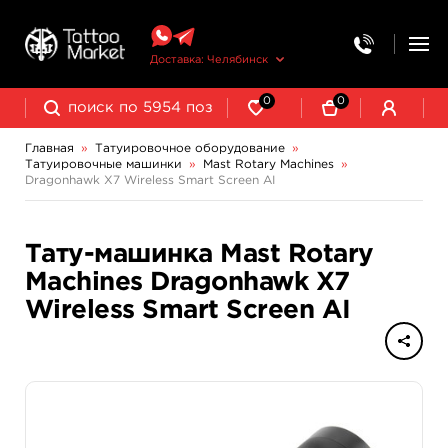
Доставка: Челябинск
0
0
Главная
»
Татуировочное оборудование
»
Татуировочные машинки
»
Mast Rotary Machines
»
Колпачки, подставки, миксеры для краски
Трансферная бумага и принадлежности
Dragonhawk X7 Wireless Smart Screen AI
Индукционные машинки Mustang
Роторные машинки Mustang
Тату-машинка Mast Rotary
Machines Dragonhawk X7
Wireless Smart Screen AI