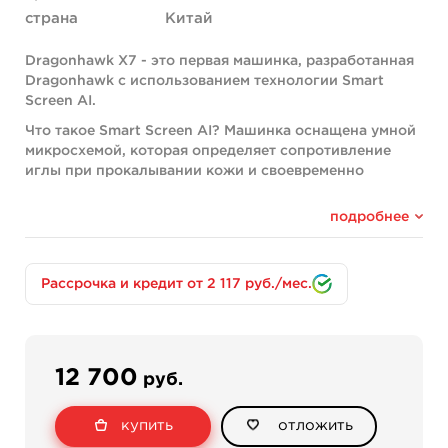
страна
Китай
Dragonhawk X7 - это первая машинка, разработанная
Dragonhawk с использованием технологии Smart
Screen AI.
Что такое Smart Screen AI? Машинка оснащена умной
микросхемой, которая определяет сопротивление
иглы при прокалывании кожи и своевременно
регулирует крутящий момент мотора для обеспечения
наилучшей силы прокалывания, что обеспечивает
подробнее
легкость в процессе покраса и контуров на любой
области тела. Цветной экран отображает полную
информацию в режиме реального времени о
Рассрочка и кредит от 2 117 руб./мес.
напряжении, времени работы и выбранном режиме.
Компания Dragonhawk провела статистический
анализ на основе привычек использования их
оборудования различными пользователями и
12 700
руб.
заложили в память машинки несколько
предустановленных значений вольтажа,
предпочитаемые большинством художников:
купить
отложить