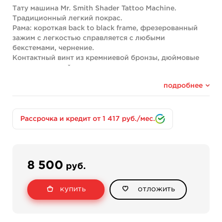
Тату машина Mr. Smith Shader Tattoo Machine.
Традиционный легкий покрас.
Рама: короткая back to black frame, фрезерованный
зажим с легкостью справляется с любыми
бекстемами, чернение.
Контактный винт из кремниевой бронзы, дюймовые
катушки, легкий вес машинки.
Все детали спроектированы и изготовлены в России.
подробнее
Разработка и настройка тату машин McSim.
Рабочие характеристики: 6,6v - 105hz, 55% Duty.
Машина идеально подходит даже для начинающего
татуировщика, легкий вес, цепкий зажим,
Рассрочка и кредит от 1 417 руб./мес.
профессиональные настройки.
Уверенный удар для любых пигментов, легко толкает
7-15 магнум.
Вес: 210 грамм
8 500
руб.
Скидка на данную продукцию не предусмотрена!
купить
отложить