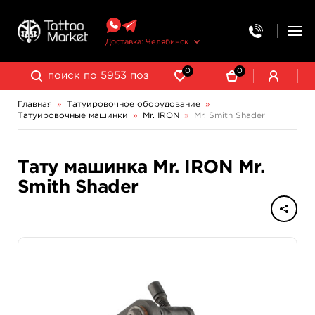
Доставка: Челябинск
0
0
Главная
»
Татуировочное оборудование
»
Татуировочные машинки
»
Mr. IRON
»
Mr. Smith Shader
Колпачки, подставки, миксеры для краски
Трансферная бумага и принадлежности
Индукционные машинки Mustang
Роторные машинки Mustang
Тату машинка Mr. IRON Mr.
Smith Shader